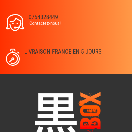
0754328449
Contactez-nous !
LIVRAISON FRANCE EN 5 JOURS