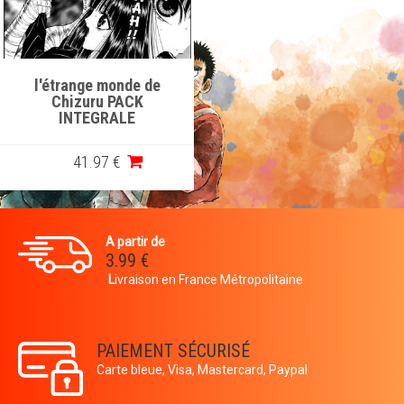
l'étrange monde de
Chizuru PACK
INTEGRALE
41
.97
€
A partir de
3.99 €
L
ivraison en France Métropolitaine
PAIEMENT SÉCURISÉ
Carte bleue, Visa, Mastercard, Paypal