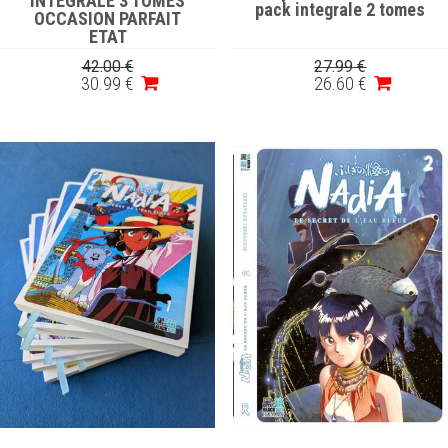
INTEGRALE 3 TOMES
pack integrale 2 tomes
OCCASION PARFAIT
ETAT
42
.00
€
27
.99
€
30
.99
€
26
.60
€