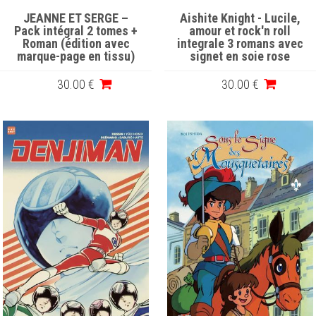
JEANNE ET SERGE –
Aishite Knight - Lucile,
Pack intégral 2 tomes +
amour et rock'n roll
Roman (édition avec
integrale 3 romans avec
marque-page en tissu)
signet en soie rose
30
.00
€
30
.00
€