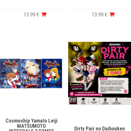
13
.99
€
13
.99
€
Cosmoship Yamato Leiji
MATSUMOTO
Dirty Pair no Daibouken