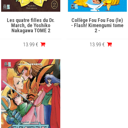
Les quatre filles du Dr.
Collège Fou Fou Fou (le)
March, de Yoshiko
- Flash! Kimengumi tome
Nakagawa TOME 2
2 -
13
.99
€
13
.99
€