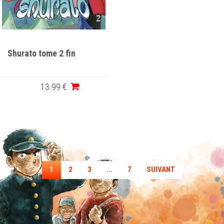
Shurato tome 2 fin
13
.99
€
1
2
3
...
7
SUIVANT