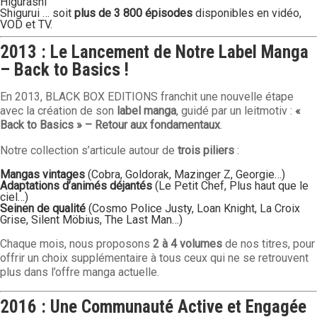
Higurashi
Shigurui … soit
plus de 3 800 épisodes
disponibles en vidéo,
VOD et TV.
2013 : Le Lancement de Notre Label Manga
– Back to Basics !
En 2013, BLACK BOX EDITIONS franchit une nouvelle étape
avec la création de son
label manga
, guidé par un leitmotiv :
«
Back to Basics » – Retour aux fondamentaux
.
Notre collection s’articule autour de
trois piliers
:
Mangas vintages
(Cobra, Goldorak, Mazinger Z, Georgie…)
Adaptations d’animés déjantés
(Le Petit Chef, Plus haut que le
ciel…)
Seinen de qualité
(Cosmo Police Justy, Loan Knight, La Croix
Grise, Silent Möbius, The Last Man…)
Chaque mois, nous proposons
2 à 4 volumes
de nos titres, pour
offrir un choix supplémentaire à tous ceux qui ne se retrouvent
plus dans l’offre manga actuelle.
2016 : Une Communauté Active et Engagée