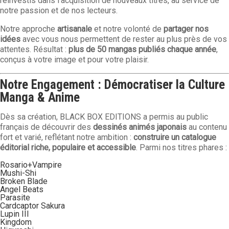
réinvestis dans l’acquisition de nouveaux titres, au service de
notre passion et de nos lecteurs.
Notre approche
artisanale
et notre volonté de
partager nos
idées
avec vous nous permettent de rester au plus près de vos
attentes. Résultat :
plus de 50 mangas publiés chaque année
,
conçus à votre image et pour votre plaisir.
Notre Engagement : Démocratiser la Culture
Manga & Anime
Dès sa création, BLACK BOX EDITIONS a permis au public
français de découvrir des
dessinés animés japonais
au contenu
fort et varié, reflétant notre ambition :
construire un catalogue
éditorial riche, populaire et accessible
. Parmi nos titres phares :
Rosario+Vampire
Mushi-Shi
Broken Blade
Angel Beats
Parasite
Cardcaptor Sakura
Lupin III
Kingdom