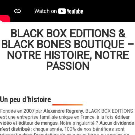
BLACK BOX EDITIONS &
BLACK BONES BOUTIQUE –
NOTRE HISTOIRE, NOTRE
PASSION
Un peu d’histoire
Fondée en
2007
par
Alexandre Regreny
, BLACK BOX EDITIONS
est une entreprise familiale unique en France, à la fois
éditeur
vidéo
et
éditeur de mangas
. Notre singularité ?
Aucun dividende
n’est distribué
: chaque année, 100% de nos bénéfices sont