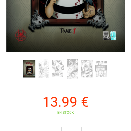
13
.99
€
EN STOCK