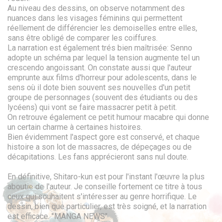
Au niveau des dessins, on observe notamment des
nuances dans les visages féminins qui permettent
réellement de différencier les demoiselles entre elles,
sans être obligé de comparer les coiffures.
La narration est également trés bien maîtrisée: Senno
adopte un schéma par lequel la tension augmente tel un
crescendo angoissant. On constate aussi que l'auteur
emprunte aux films d'horreur pour adolescents, dans le
sens où il dote bien souvent ses nouvelles d'un petit
groupe de personnages (souvent des étudiants ou des
lycéens) qui vont se faire massacrer petit à petit.
On retrouve également ce petit humour macabre qui donne
un certain charme à certaines histoires.
Bien évidemment l'aspect gore est conservé, et chaque
histoire a son lot de massacres, de dépeçages ou de
décapitations. Les fans apprécieront sans nul doute.
En définitive, Shitaro-kun est pour l'instant l'œuvre la plus
aboutie de l'auteur. Je conseille fortement ce titre à tous
ceux qui souhaitent s'intéresser au genre horrifique. Le
dessin, bien que particulier, est très soigné, et la narration
est efficace. "MANGA NEWS"