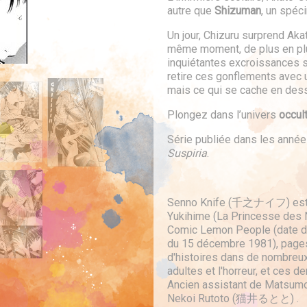
autre que
Shizuman
, un spéc
Un jour, Chizuru surprend Ak
même moment, de plus en plu
inquiétantes excroissances s
retire ces gonflements avec u
mais ce qui se cache en desso
Plongez dans l’univers
occult
Série publiée dans les anné
Suspiria
.
Senno Knife (千之ナイフ) est un
Yukihime (La Princesse des 
Comic Lemon People (date de 
du 15 décembre 1981), pages 
d'histoires dans de nombreux
adultes et l'horreur, et ces d
Ancien assistant de Matsumoto
Nekoi Rutoto (猫井るとと) .