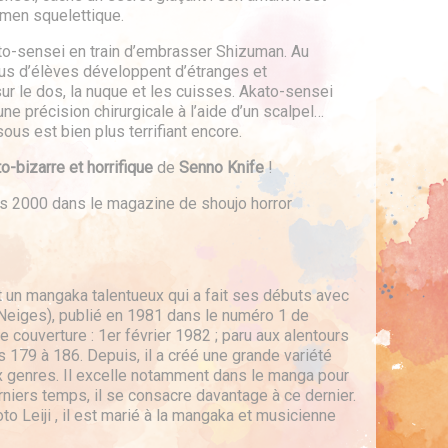
imen squelettique.
ato-sensei en train d’embrasser Shizuman. Au
s d’élèves développent d’étranges et
ur le dos, la nuque et les cuisses. Akato-sensei
ne précision chirurgicale à l’aide d’un scalpel…
us est bien plus terrifiant encore.
o-bizarre et horrifique
de
Senno Knife
!
es 2000 dans le magazine de shoujo horror
 mangaka talentueux qui a fait ses débuts avec
Neiges), publié en 1981 dans le numéro 1 de
couverture : 1er février 1982 ; paru aux alentours
179 à 186. Depuis, il a créé une grande variété
 genres. Il excelle notamment dans le manga pour
erniers temps, il se consacre davantage à ce dernier.
 Leiji , il est marié à la mangaka et musicienne