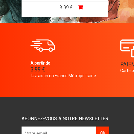
13
.99
€
A partir de
PAIE
3.99 €
Carte b
L
ivraison en France Métropolitaine
ABONNEZ-VOUS À NOTRE NEWSLETTER