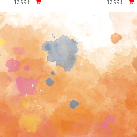
13
.99
€
13
.99
€