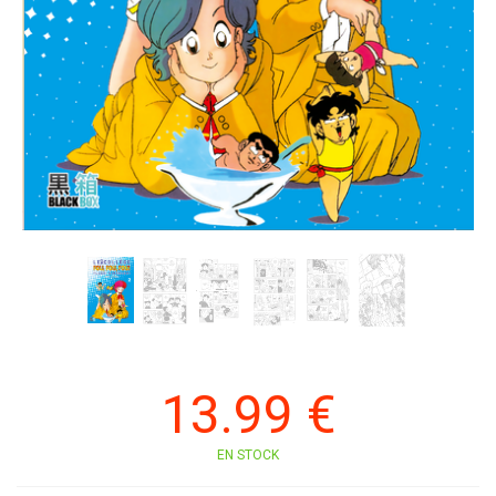
13
.99
€
EN STOCK