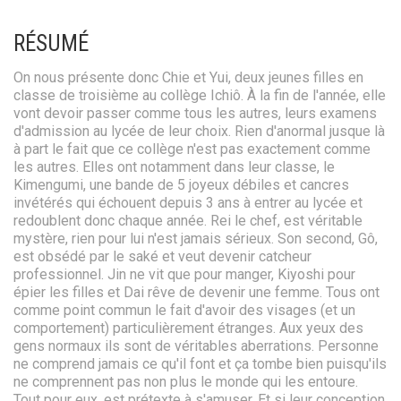
RÉSUMÉ
On nous présente donc Chie et Yui, deux jeunes filles en
classe de troisième au collège Ichiô. À la fin de l'année, elle
vont devoir passer comme tous les autres, leurs examens
d'admission au lycée de leur choix. Rien d'anormal jusque là
à part le fait que ce collège n'est pas exactement comme
les autres. Elles ont notamment dans leur classe, le
Kimengumi, une bande de 5 joyeux débiles et cancres
invétérés qui échouent depuis 3 ans à entrer au lycée et
redoublent donc chaque année. Rei le chef, est véritable
mystère, rien pour lui n'est jamais sérieux. Son second, Gô,
est obsédé par le saké et veut devenir catcheur
professionnel. Jin ne vit que pour manger, Kiyoshi pour
épier les filles et Dai rêve de devenir une femme. Tous ont
comme point commun le fait d'avoir des visages (et un
comportement) particulièrement étranges. Aux yeux des
gens normaux ils sont de véritables aberrations. Personne
ne comprend jamais ce qu'il font et ça tombe bien puisqu'ils
ne comprennent pas non plus le monde qui les entoure.
Tout pour eux, est prétexte à s'amuser. Et si leur conception