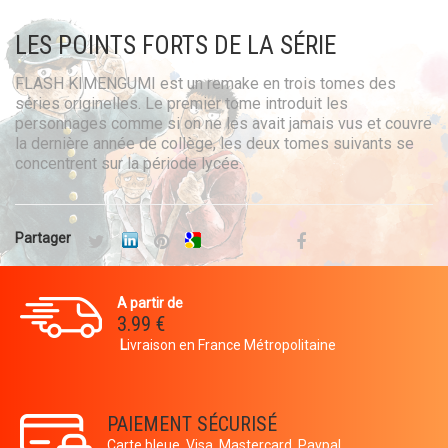
LES POINTS FORTS DE LA SÉRIE
FLASH KIMENGUMI est un remake en trois tomes des
séries originelles. Le premier tome introduit les
personnages comme si on ne les avait jamais vus et couvre
la dernière année de collège, les deux tomes suivants se
concentrent sur la période lycée.
Partager
A partir de
3.99 €
L
ivraison en France Métropolitaine
PAIEMENT SÉCURISÉ
Carte bleue, Visa, Mastercard, Paypal