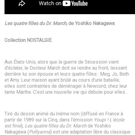
Les quatre filles du Dr. March
, de Yoshiko Nakagawa
Collection NOSTALGIE
Aux États-Unis, alors que la guerre de Sécession vient
d’éclater, le Docteur March doit se rendre au front, laissant
derrière lui son épouse et leurs quatre filles : Meg, Jo, Beth
et Amy. Leur maison ayant brûlé au cours d’une bataille,
elles sont contraintes de déménager à Newcord, chez leur
tante Marthe. C’est une nouvelle vie qui débute pour elles…
Tiré du dessin animé du même nom (diffusé en France à
partir de 1989 sur la Cinq, dans l’émission
Youpi ! L’école
est finie
),
Les quatre filles du Dr. March
de Yoshiko
Nakagawa (
Pollyanna
) est une adaptation libre du classique