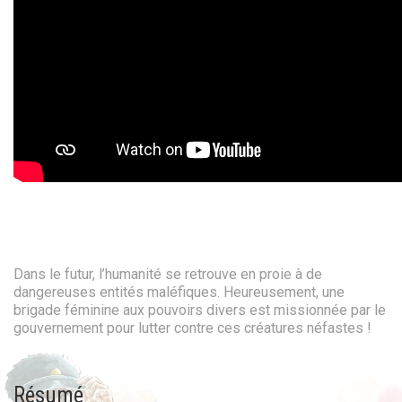
Dans le futur, l’humanité se retrouve en proie à de
dangereuses entités maléfiques. Heureusement, une
brigade féminine aux pouvoirs divers est missionnée par le
gouvernement pour lutter contre ces créatures néfastes !
Résumé