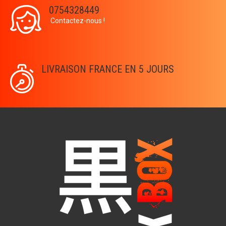
0754328449
Contactez-nous !
LIVRAISON FRANCE EN 5 JOURS