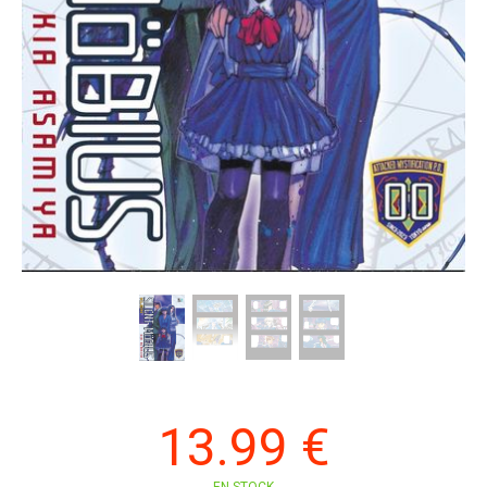
13
.99
€
EN STOCK