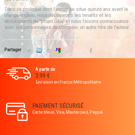
Dans ce prologue dont l'action se situe quinze ans avant le
manga original, nous découvrons les tenants et les
aboutissants du "projet Gaia" et nous faisons connaissance
avec les personnages de Compiler, un autre titre de l'auteur.
Partager
A partir de
3.99 €
L
ivraison en France Métropolitaine
PAIEMENT SÉCURISÉ
Carte bleue, Visa, Mastercard, Paypal