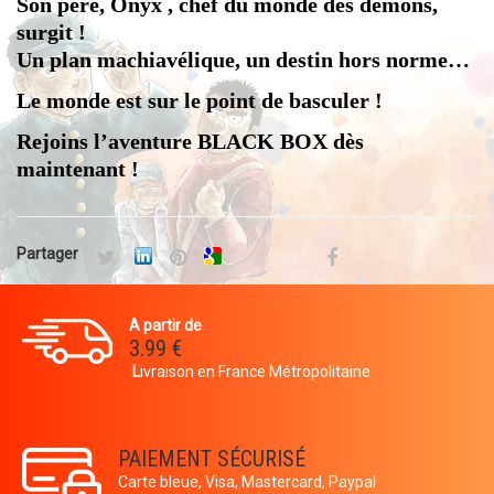
Son père, Onyx , chef du monde des démons,
surgit !
Un plan machiavélique, un destin hors norme…
Le monde est sur le point de basculer !
Rejoins l’aventure BLACK BOX dès
maintenant !
Partager
A partir de
3.99 €
L
ivraison en France Métropolitaine
PAIEMENT SÉCURISÉ
Carte bleue, Visa, Mastercard, Paypal