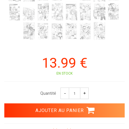
13
.99
€
EN STOCK
Quantité