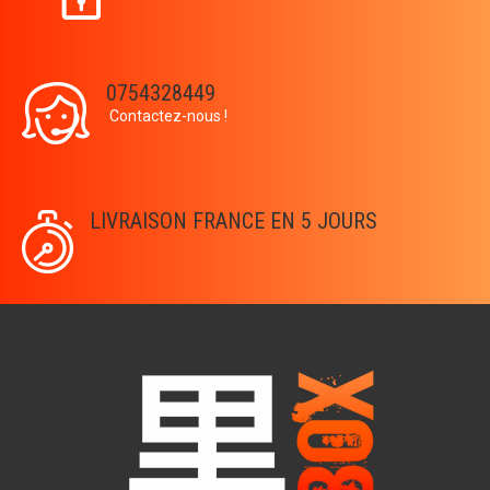
0754328449
Contactez-nous !
LIVRAISON FRANCE EN 5 JOURS