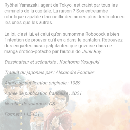
Ryôhei Yamazaki, agent de Tokyo, est craint par tous les
criminels de la capitale. La raison ? Son entrejambe
robotique capable d’accueillir des armes plus destructrices
les unes que les autres.
La loi, c’est lui, et celui qu’on surnomme Robocock a bien
l’intention de prouver qu’il en a dans le pantalon. Retrouvez
des enquêtes aussi palpitantes que grivoise dans ce
manga érotico-potache par l’auteur de
Junk Boy
.
Dessinateur et scénariste : Kunitomo Yasuyuki
Traduit du japonais par : Alexandre Fournier
Année de publication originale : 1989
Année de publication française : 2021
Nombre de volumes : OS
Format : 14,5X21