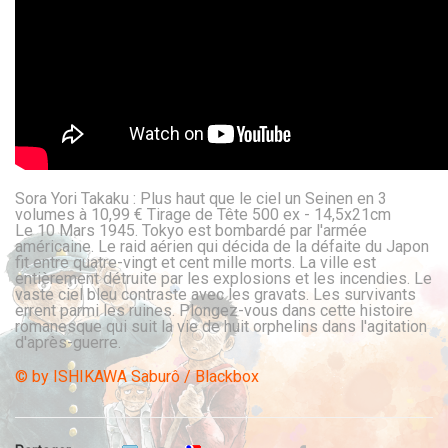
Sora Yori Takaku : Plus haut que le ciel un Seinen en 3
volumes à 10,99 €
Tirage de Tête 500 ex - 14,5x21cm
Le 10 Mars 1945. Tokyo est bombardé par l'armée
américaine. Le raid aérien qui décida de la défaite du Japon
fit entre quatre-vingt et cent mille morts. La ville est
entièrement détruite par les explosions et les incendies. Le
vaste ciel bleu contraste avec les gravats. Les survivants
errent parmi les ruines. Plongez-vous dans cette histoire
romanesque qui suit la vie de huit orphelins dans l'agitation
d'après-guerre.
© by ISHIKAWA Saburô / Blackbox