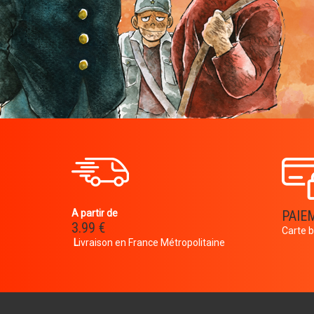
A partir de
PAIE
3.99 €
Carte b
L
ivraison en France Métropolitaine