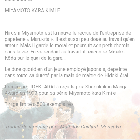
MIYAMOTO KARA KIMI E
Hiroshi Miyamoto est la nouvelle recrue de l’entreprise de
papeterie « Marukita ». Il est aussi peu doué au travail qu’en
amour. Mais il garde le moral et poursuit son petit chemin
dans la vie. En se rendant au travail, il rencontre Misako
Kôda sur le quai de la gare…
Le dure quotidien d’un jeune employé japonais, dépeinte
dans toute sa dureté par la main de maître de Hideki Arai.
Remarque : IDEKI ARAI à reçu le prix Shogakukan Manga
Award en 1993 pour sa série Miyamoto kara Kimi e
Tirage limité à 500 exemplaires
Traduit du japonais par : Mathilde Gaillard- Morisaka