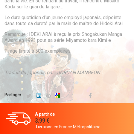
dans la vie. En se rendant au travail, il rencontre Misako
Kôda sur le quai de la gare…
Le dure quotidien d’un jeune employé japonais, dépeinte
dans toute sa dureté par la main de maître de Hideki Arai.
Remarque : IDEKI ARAI à reçu le prix Shogakukan Manga
Award en 1993 pour sa série Miyamoto kara Kimi e
Tirage limité à 500 exemplaires
Traduit du japonais par : JORDAN MANGEON
Partager
A partir de
3.99 €
L
ivraison en France Métropolitaine