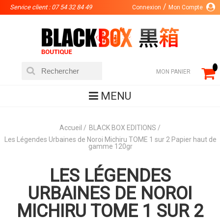
Service client : 07 54 32 84 49
Connexion
Mon Compte
MON PANIER
MENU
Accueil
BLACK BOX EDITIONS
Les Légendes Urbaines de Noroi Michiru TOME 1 sur 2 Papier haut de
gamme 120gr
LES LÉGENDES
URBAINES DE NOROI
MICHIRU TOME 1 SUR 2