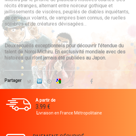
récits étranges, alternant entre noirceur gothique et
jaillissements de viscères, peuplés de diables inquiétants,
de cerveaux volants, de vampires bien connus, de ruelles
sombres et de créatures dévisagées…
Deux recueils exceptionnels pour découvrir l’étendue du
talent de Noroi Michiru. En exclusivité mondiale avec des
histoires qui n'ont jamais été publiées au Japon.
Partager
A partir de
3.99 €
L
ivraison en France Métropolitaine