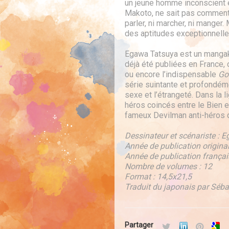
un jeune homme inconscient et
Makoto, ne sait pas comment 
parler, ni marcher, ni manger
des aptitudes exceptionnelle
Egawa Tatsuya est un mangak
déjà été publiées en France
ou encore l’indispensable
Go
série suintante et profondéme
sexe et l’étrangeté. Dans la
héros coincés entre le Bien e
fameux Devilman anti-héros 
Dessinateur et scénariste :
Année de publication original
Année de publication françai
Nombre de volumes : 12
Format : 14,5x21,5
Traduit du japonais par Séb
Partager