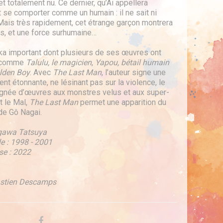
 totalement nu. Ce dernier, qu’Ai appellera
se comporter comme un humain : il ne sait ni
. Mais très rapidement, cet étrange garçon montrera
s, et une force surhumaine…
a important dont plusieurs de ses œuvres ont
, comme
Talulu, le magicien
,
Yapou, bétail humain
lden Boy
. Avec
The Last Man
, l’auteur signe une
nt étonnante, ne lésinant pas sur la violence, le
 lignée d’œuvres aux monstres velus et aux super-
t le Mal,
The Last Man
permet une apparition du
de Gô Nagai.
 Egawa Tatsuya
e : 1998 - 2001
se : 2022
astien Descamps