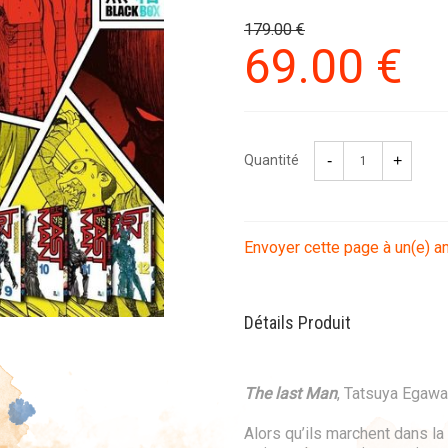
179
.00
€
69
.00
€
Quantité
Envoyer cette page à un(e) a
Détails Produit
The last Man
, Tatsuya Egawa
Alors qu’ils marchent dans la