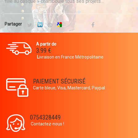
fille au casque » chamboule tous ses projets…
Partager
A partir de
3.99 €
L
ivraison en France Métropolitaine
PAIEMENT SÉCURISÉ
Carte bleue, Visa, Mastercard, Paypal
0754328449
Contactez-nous !