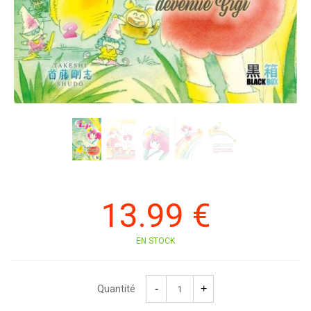
13
.99
€
EN STOCK
Quantité