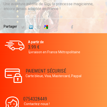
Une aventure inédite de Gigi, la princesse magicienne,
encore jamais adaptée en France !
Partager
A partir de
3.99 €
L
ivraison en France Métropolitaine
PAIEMENT SÉCURISÉ
Carte bleue, Visa, Mastercard, Paypal
0754328449
Contactez-nous !