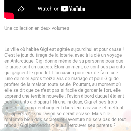
Une collection en deux volumes
La ville où habite Gigi est agitée aujourd'hui et pour cause !
C'est le jour du tirage de la loterie, avec à la clé un voyage
en Antarctique. Gigi donne même de sa personne pour que
le tirage soit un succès. Étonnamment, ce sont ses parents
qui gagnent le gros lot. L'occasion pour eux de faire une
lune de miel après treize ans de mariage et pour Gigi de
profiter de la maison toute seule. Pourtant, au moment où
elle se dit que ce n'est pas si facile de garder le fort, elle
apprend une terrible nouvelle : l'avion à bord duquel étaient
ses parents a disparu ! Ni une, ni deux, Gigi et ses trois
fidèles animaux embarquent dans leur caravane et mettent
le cap vers l'île où l'avion se serait écrasé. Mais l'île
renferme bien des secrets et l'aventure ne sera pas de tout
repos ! Gigi parviendra-t-elle a retrouver ses parents ?