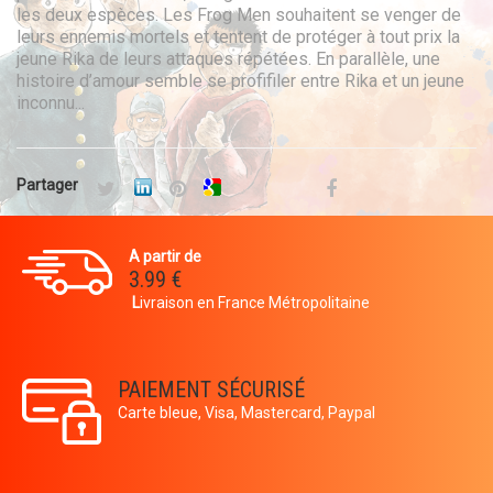
les deux espèces. Les Frog Men souhaitent se venger de
leurs ennemis mortels et tentent de protéger à tout prix la
jeune Rika de leurs attaques répétées. En parallèle, une
histoire d’amour semble se profifiler entre Rika et un jeune
inconnu...
Partager
A partir de
3.99 €
L
ivraison en France Métropolitaine
PAIEMENT SÉCURISÉ
Carte bleue, Visa, Mastercard, Paypal