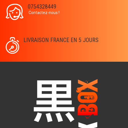
0754328449
Contactez-nous !
LIVRAISON FRANCE EN 5 JOURS