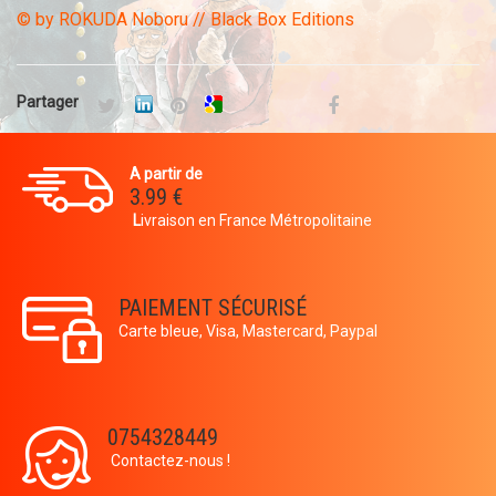
© by ROKUDA Noboru // Black Box Editions
Partager
A partir de
3.99 €
L
ivraison en France Métropolitaine
PAIEMENT SÉCURISÉ
Carte bleue, Visa, Mastercard, Paypal
0754328449
Contactez-nous !