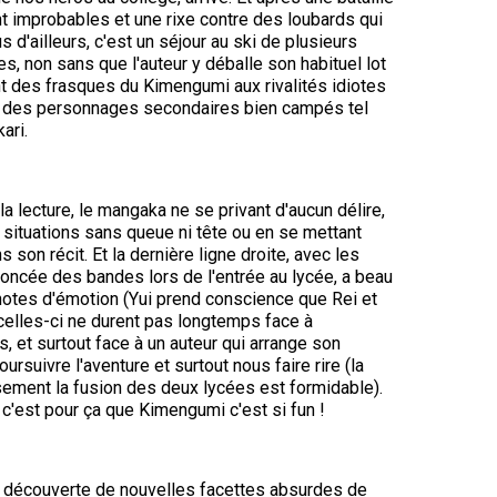
 improbables et une rixe contre des loubards qui
'ailleurs, c'est un séjour au ski de plusieurs
s, non sans que l'auteur y déballe son habituel lot
nt des frasques du Kimengumi aux rivalités idiotes
r des personnages secondaires bien campés tel
ari.
la lecture, le mangaka ne se privant d'aucun délire,
 situations sans queue ni tête ou en se mettant
son récit. Et la dernière ligne droite, avec les
oncée des bandes lors de l'entrée au lycée, a beau
 notes d'émotion (Yui prend conscience que Rei et
 celles-ci ne durent pas longtemps face à
s, et surtout face à un auteur qui arrange son
ursuivre l'aventure et surtout nous faire rire (la
usement la fusion des deux lycées est formidable).
t c'est pour ça que Kimengumi c'est si fun !
la découverte de nouvelles facettes absurdes de