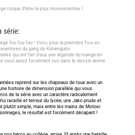
ège risque d’être la plus mouvementée !
a série:
ge fou fou fou ! Voici, pour la première fois en
s aventures du gang du Kimengumi.
inales qui ont fait d’eux une légende du manga en
ue vous aurez forcément vus dans le dessin animé.
nnées reprend sur les chapeaux de roue avec un
une histoire de dimension parallèle qui vous
ros de la série avec un caractère radicalement
 Yui racaille et terreur du lycée, une Jako prude et
ent plutôt simple, mais entre les mains de Motoei
sonnages, le résultat est forcément décapant !
de nos héros au collège, arrive. Et après une bataille