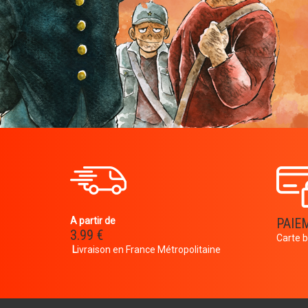
A partir de
PAIE
3.99 €
Carte b
L
ivraison en France Métropolitaine