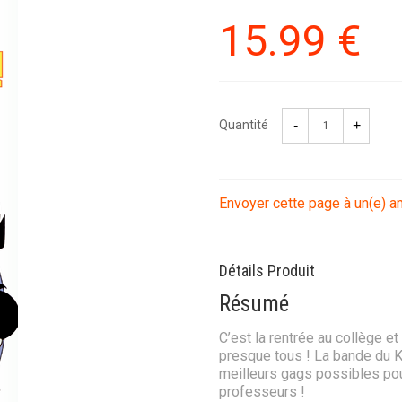
15
.99
€
Quantité
Envoyer cette page à un(e) a
Détails Produit
Résumé
C’est la rentrée au collège e
presque tous ! La bande du K
meilleurs gags possibles pour
professeurs !