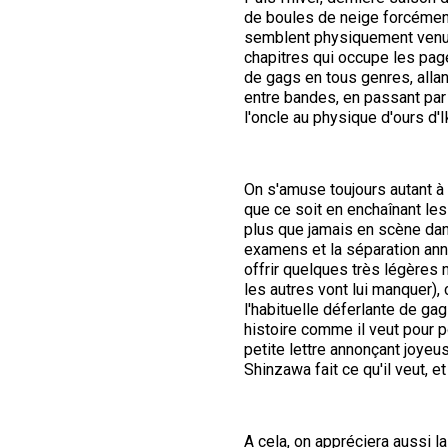
de boules de neige forcément
semblent physiquement venus d
chapitres qui occupe les page
de gags en tous genres, alla
entre bandes, en passant pa
l'oncle au physique d'ours d'Ik
On s'amuse toujours autant à 
que ce soit en enchaînant les
plus que jamais en scène dans 
examens et la séparation ann
offrir quelques très légères
les autres vont lui manquer),
l'habituelle déferlante de gag
histoire comme il veut pour po
petite lettre annonçant joye
Shinzawa fait ce qu'il veut, e
A cela, on appréciera aussi 