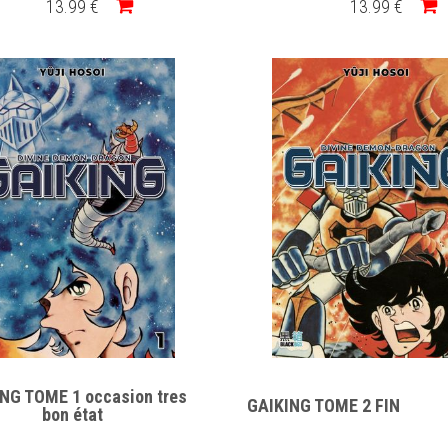
13
.99
€
13
.99
€
NG TOME 1 occasion tres
GAIKING TOME 2 FIN
bon état