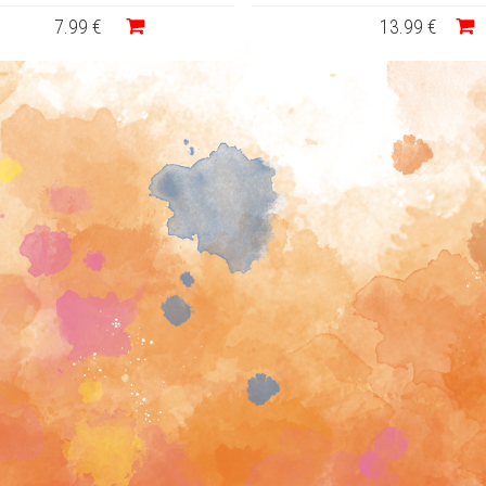
7
.99
€
13
.99
€