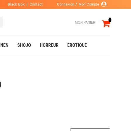
Black Box
|
Contact
Connexion
Mon Compte
MON PANIER
NEN
SHOJO
HORREUR
EROTIQUE
O