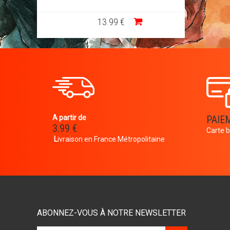
13
.99
€
A partir de
PAIE
3.99 €
Carte b
L
ivraison en France Métropolitaine
ABONNEZ-VOUS À NOTRE NEWSLETTER