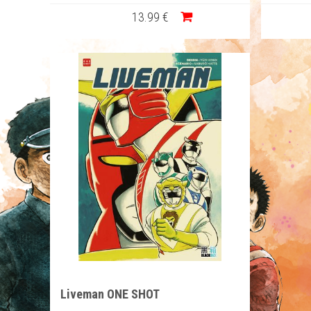
13
.99
€
Liveman ONE SHOT