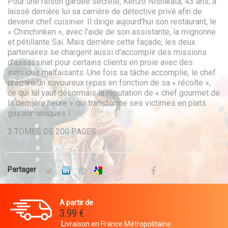
Pour une raison gardée secrète, Kenzô Nishikata, 43 ans, a
laissé derrière lui sa carrière de détective privé afin de
devenir chef cuisinier. Il dirige aujourd'hui son restaurant, le
« Chinchinken », avec l'aide de son assistante, la mignonne
et pétillante Sai. Mais derrière cette façade, les deux
partenaires se chargent aussi d'accomplir des missions
d'assassinat pour certains clients en proie avec des
individus malfaisants. Une fois sa tâche accomplie, le chef
prépare un savoureux repas en fonction de sa « récolte »,
ce qui lui vaut désormais la réputation de « chef gourmet de
la dernière heure » qui transforme ses victimes en plats
gastronomiques !
3 TOMES DE 200 PAGES
Partager
A partir de
3.99 €
L
ivraison en France Métropolitaine