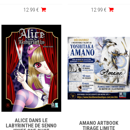
12
.99
€
12
.99
€
ALICE DANS LE
AMANO ARTBOOK
LABYRINTHE DE SENNO
TIRAGE LIMITE