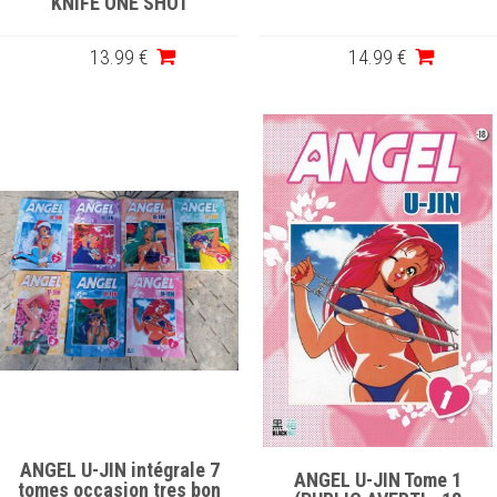
KNIFE ONE SHOT
13
.99
€
14
.99
€
ANGEL U-JIN intégrale 7
ANGEL U-JIN Tome 1
tomes occasion tres bon