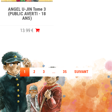
ANGEL U-JIN Tome 3
(PUBLIC AVERTI - 18
ANS)
13
.99
€
1
2
3
...
35
SUIVANT