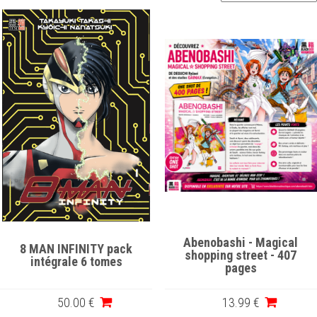
Abenobashi - Magical
8 MAN INFINITY pack
shopping street - 407
intégrale 6 tomes
pages
50
.00
€
13
.99
€