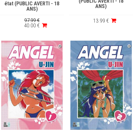
(PUBLIC AVERTI - 18
état (PUBLIC AVERTI - 18
ANS)
ANS)
97
.99
€
13
.99
€
40
.00
€