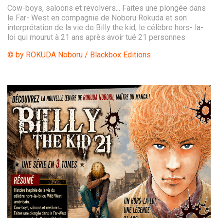
Cow-boys, saloons et revolvers... Faites une plongée dans
le Far- West en compagnie de Noboru Rokuda et son
interprétation de la vie de Billy the kid, le célèbre hors- la-
loi qui mourut à 21 ans après avoir tué 21 personnes
© by ROKUDA Noboru / Blackbox Editions