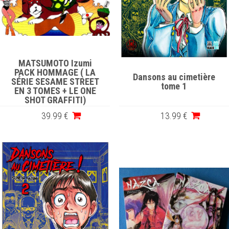
MATSUMOTO Izumi
PACK HOMMAGE ( LA
Dansons au cimetière
SÉRIE SESAME STREET
tome 1
EN 3 TOMES + LE ONE
SHOT GRAFFITI)
39
.99
€
13
.99
€