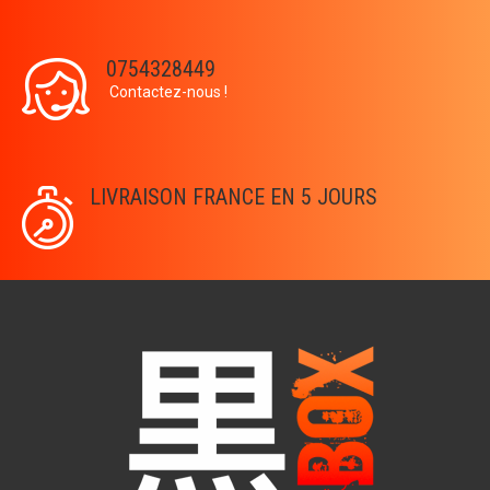
0754328449
Contactez-nous !
LIVRAISON FRANCE EN 5 JOURS