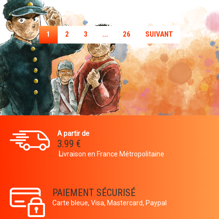
1
2
3
...
26
SUIVANT
A partir de
3.99 €
L
ivraison en France Métropolitaine
PAIEMENT SÉCURISÉ
Carte bleue, Visa, Mastercard, Paypal