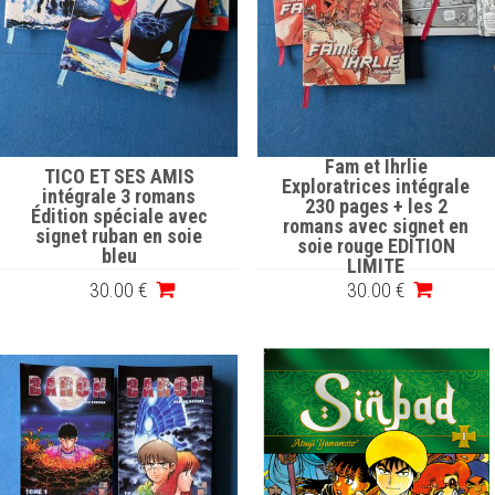
Fam et Ihrlie
TICO ET SES AMIS
Exploratrices intégrale
intégrale 3 romans
230 pages + les 2
Édition spéciale avec
romans avec signet en
signet ruban en soie
soie rouge EDITION
bleu
LIMITE
30
.00
€
30
.00
€